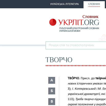
УКРАЇНСЬКА ЛІТЕРАТУРА
СЛОВНИК
ТВОРЧО
ТВО́РЧО
. Присл. до
тво́рчи
А
нових історичних умовах тв
3);
І. Котляревський і М. Г
Б
української драматургії, 
113);
Треба творчо підходит
В
окремі положення у вироб