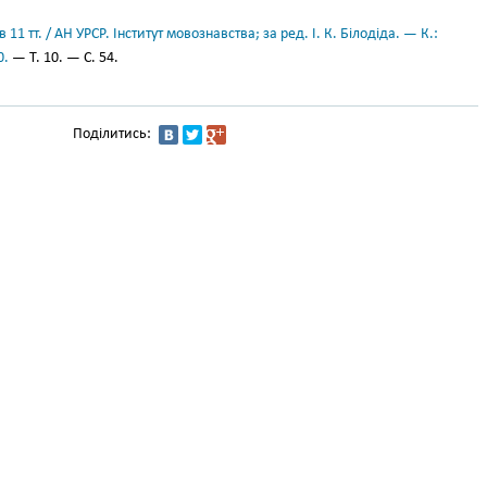
11 тт. / АН УРСР. Інститут мовознавства; за ред. І. К. Білодіда. — К.:
0.
— Т. 10. — С. 54.
Поділитись: