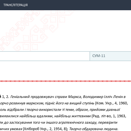
ТРАНСЛІТЕРАЦІЯ
СУМ-11
й
1, 2.
Геніальний продовжувач справи Маркса, Володимир Ілліч Ленін в
орчо розвинув марксизм, підніс його на вищий ступінь
(Ком. Укр., 4, 1960,
оголь відібрали і творчо використали ті теми, образи, прийоми давньої
які виявилися найбільш вдалими, найбільш життєвими
(Рад. літ-во, 1, 1963,
и до застосування того чи іншого агротехнічного заходу, перевірити
ничих умовах
(Хлібороб Укр., 2, 1954, 8);
Творчо обдарована людина.