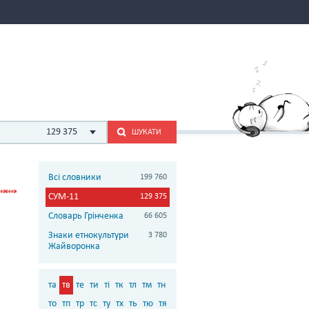
129 375
ШУКАТИ
Всі словники
199 760
СУМ-11
129 375
Словарь Грінченка
66 605
Знаки етнокультури
3 780
Жайворонка
та
тв
те
ти
ті
тк
тл
тм
тн
то
тп
тр
тс
ту
тх
ть
тю
тя