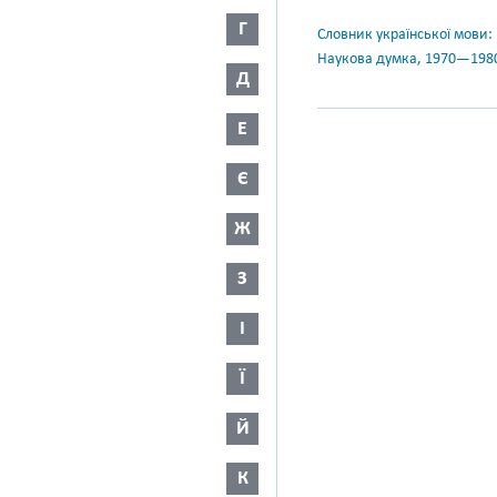
Г
Словник української мови: в 
Наукова думка, 1970—198
Д
Е
Є
Ж
З
І
Ї
Й
К