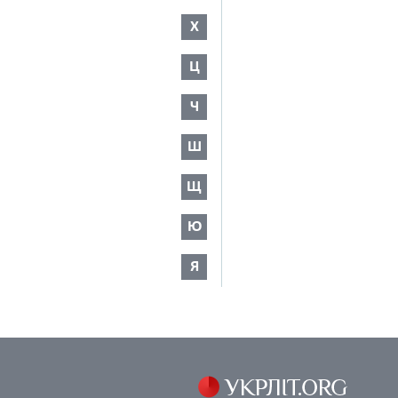
Х
Ц
Ч
Ш
Щ
Ю
Я