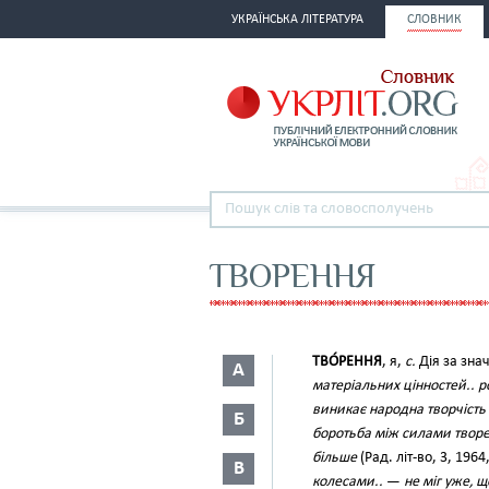
УКРАЇНСЬКА ЛІТЕРАТУРА
СЛОВНИК
ТВОРЕННЯ
ТВО́РЕННЯ
, я,
с.
Дія за зна
А
матеріальних цінностей.. ро
виникає народна творчість
Б
боротьба між силами творе
більше
(Рад. літ-во, 3, 1964
В
колесами..
—
не міг уже, 