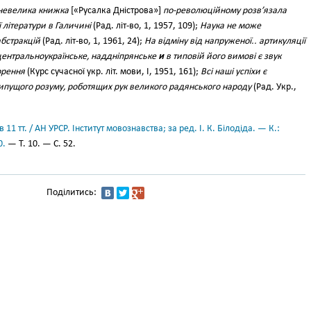
невелика книжка
[«Русалка Дністрова»]
по-революційному розв’язала
 літератури в Галичині
(Рад. літ-во, 1, 1957, 109);
Наука не може
абстракцій
(Рад. літ-во, 1, 1961, 24);
На відміну від напруженої.. артикуляції
 центральноукраїнське, наддніпрянське
и
в типовій його вимові є звук
орення
(Курс сучасної укр. літ. мови, І, 1951, 161);
Всі наші успіхи є
ипущого розуму, роботящих рук великого радянського народу
(Рад. Укр.,
11 тт. / АН УРСР. Інститут мовознавства; за ред. І. К. Білодіда. — К.:
0.
— Т. 10. — С. 52.
Поділитись: