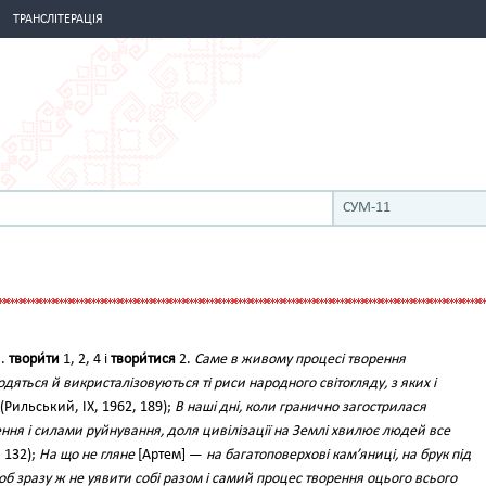
ТРАНСЛІТЕРАЦІЯ
СУМ-11
ч.
твори́ти
1, 2, 4 і
твори́тися
2.
Саме в живому процесі творення
дяться й викристалізовуються ті риси народного світогляду, з яких і
(Рильський, IX, 1962, 189);
В наші дні, коли гранично загострилася
ння і силами руйнування, доля цивілізації на Землі хвилює людей все
, 132);
На що не гляне
[Артем] —
на багатоповерхові кам’яниці, на брук під
щоб зразу ж не уявити собі разом і самий процес творення оцього всього