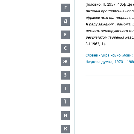
(Головко, II, 1957, 405);
Ця 
Г
питання про творення нової
відмовитися від творення 
Д
и
ряду західних.. районів,
легкого, ненапруженого тв
Е
результатом творення невс
3.I 1962, 1).
Є
Словник української мови: в 
Ж
Наукова думка, 1970—198
З
І
Ї
Й
К