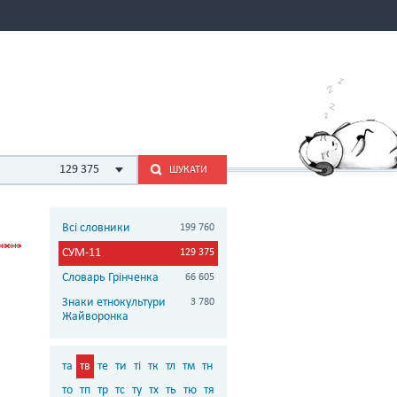
129 375
ШУКАТИ
Всі словники
199 760
СУМ-11
129 375
Словарь Грінченка
66 605
Знаки етнокультури
3 780
Жайворонка
та
тв
те
ти
ті
тк
тл
тм
тн
то
тп
тр
тс
ту
тх
ть
тю
тя