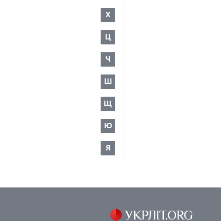
Х
Ц
Ч
Ш
Щ
Ю
Я