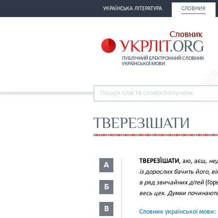
УКРАЇНСЬКА ЛІТЕРАТУРА
СЛОВНИК
ТВЕРЕЗІШАТИ
ТВЕРЕЗІ́ШАТИ
, аю, аєш,
не
А
із дорослих бачить його, в
в ряд звичайних дітей
(Гор
Б
весь цех. Думки починают
В
Словник української мови: в 