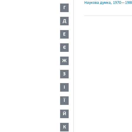
Наукова думка, 1970—198
Г
Д
Е
Є
Ж
З
І
Ї
Й
К