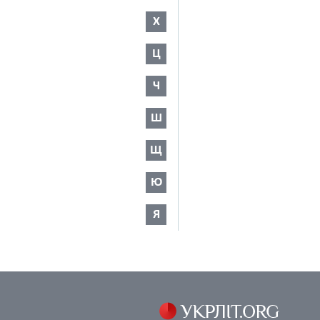
Х
Ц
Ч
Ш
Щ
Ю
Я