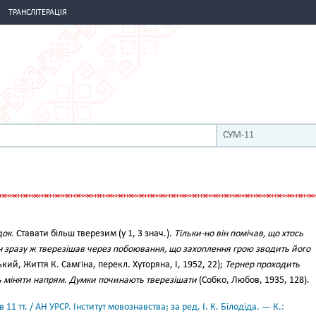
ТРАНСЛІТЕРАЦІЯ
СУМ-11
док.
Ставати більш тверезим (у 1, 3 знач.).
Тільки-но він помічав, що хтось
ін зразу ж тверезішав через побоювання, що захоплення грою зводить його
ький, Життя К. Самгіна, перекл. Хуторяна, І, 1952, 22);
Тернер проходить
ь міняти напрям. Думки починають тверезішати
(Собко, Любов, 1935, 128).
11 тт. / АН УРСР. Інститут мовознавства; за ред. І. К. Білодіда. — К.: