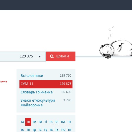
129 375
ШУКАТИ
Всі словники
199 760
СУМ-11
129 375
Словарь Грінченка
66 605
Знаки етнокультури
3 780
Жайворонка
та
тв
те
ти
ті
тк
тл
тм
тн
то
тп
тр
тс
ту
тх
ть
тю
тя