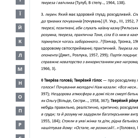
І
твереза і ввічлива
(Тулуб, В степу.., 1964, 138).
Ї
3.
перен.
Який має здоровий глузд; розсудливий.
Сп
до тривких почуваннів
[почувань] (Л. Укр., III, 1952, 
Й
тверезі, позитивні, аби слухать наївну казку
(Рильськи
розумна, твереза, практична Тоня, сіла б із ним в каю
К
торкнутися чогось заборонного..?
(Гончар, Тронка, 196
здоровому світосприйманні; практичний.
Твереза ло
Л
опонента
(Дмит., Розлука, 1957, 299);
Партія поєднує
справжнє новаторство з використанням уже нагрома
М
1966, 3).
◊ Твере́за голова́; Твере́зий го́лос
— про розсудливу
Н
голоси! Почування молодечі Нам казали: «Все неси…
397);
Нездорова атмосфера в домі після смерті батька
О
як Ольгу
(Вільде, Сестри.., 1958, 367);
Твере́зий ро́зу
небудь правильно, реалістично, критично; розсудлив
П
в груди; та й розуму не задурили багатирськими ви
1955, 184);
Стояли в уяві жінка та діти, рідна батьків
Р
нашіптував йому: «Остапе, не розкисай!..»
(Головко, I