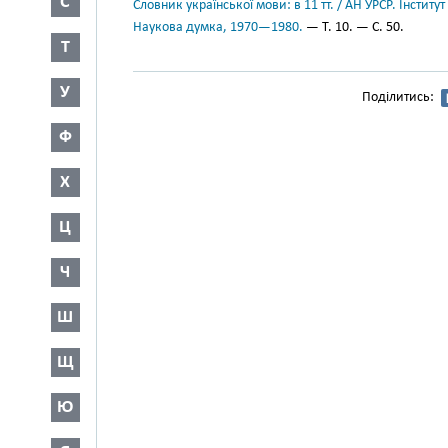
С
Словник української мови: в 11 тт. / АН УРСР. Інститут
Наукова думка, 1970—1980.
— Т. 10. — С. 50.
Т
У
Поділитись:
Ф
Х
Ц
Ч
Ш
Щ
Ю