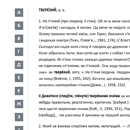
ТВЕРЕ́ЗИЙ
, а, е.
А
1. Не п’яний (про людину, її стан).
Ой ти ж мене сват
Б
Я їх
[сватів]
і нагодую, й напою. Од мене не поїдуть 
Голову туманив легкий хміль, але Тарас, бажаючи з’я
В
і видихав повітря
(Ткач, Плем’я.., 1961, 174); // Влас
Сьогодні він сидів коло столу й говорив до дружини
Г
Коли зібрались їхати, Іван хотів ще взяти з собою і 
розрадив, бо п’яна голова завжди дурніша тверезої
(
Д
не спричиняє сп’яніння; не п’янкий.
Геть воду твере
знач. ім.
твере́зий
, зого,
ч.
Не п’яна людина.
Недурно
Е
на язиці
(Вовчок, І, 1955, 242);
Бачачи, що кошовому 
кинулась навперейми п’яним
(Довж., І, 1958, 232).
Є
◊ Диви́тися (гляді́ти, гля́нути) твере́зими очи́ма
на ко
небудь правильно, реалістично, критично. [Бабуня:]
Ж
твоє щастя тверезими очима
(Коб., II, 1956, 331);
Пор
[свободу]
,.. так улесливу й приємну на перший вигля
З
2. Який не вживає спиртних напоїв; непитущий. —
Л