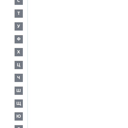
С
Т
У
Ф
Х
Ц
Ч
Ш
Щ
Ю