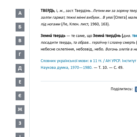
ТВЕРДЬ
, і,
ж., заст.
Твердінь.
Летим ми за зоряну тве
А
залпи гармат, тяжкі мінні вибухи.. В уяві
[Олега]
малю
під ногами
(Ле, Клен. лист, 1960, 163).
Б
Земна́ твердь
— те саме, що
Земна́ тверді́нь (
див.
тв
В
посадити твердь, та обрав.. героїчну і славну смерть
(
небесне склепіння, небозвід, небо.
Вогонь злетів в н
Г
Словник української мови: в 11 тт. / АН УРСР. Інститут
Д
Наукова думка, 1970—1980.
— Т. 10. — С. 49.
Е
Поділитись:
Є
Ж
З