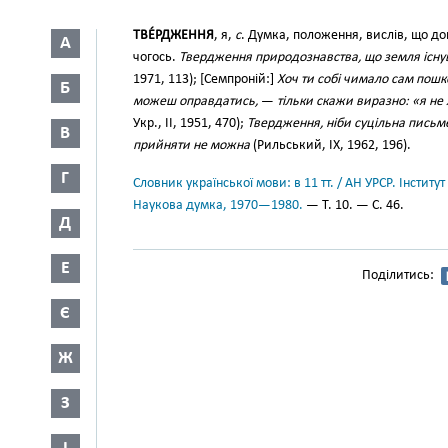
ТВЕ́РДЖЕННЯ
, я,
с
. Думка, положення, вислів, що до
А
чогось.
Твердження природознавства, що земля існув
1971, 113); [Семпроній:]
Хоч ти собі чимало сам пошк
Б
можеш оправдатись,
—
тільки скажи виразно: «я не
Укр., II, 1951, 470);
Твердження, ніби суцільна письмен
В
прийняти не можна
(Рильський, IX, 1962, 196).
Г
Словник української мови: в 11 тт. / АН УРСР. Інститут
Наукова думка, 1970—1980.
— Т. 10. — С. 46.
Д
Е
Поділитись:
Є
Ж
З