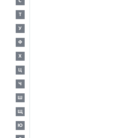
С
Т
У
Ф
Х
Ц
Ч
Ш
Щ
Ю