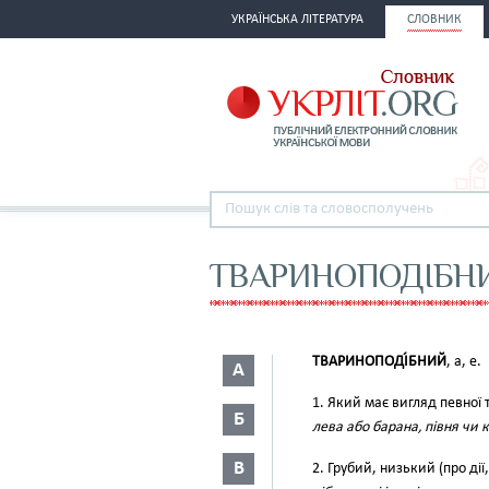
УКРАЇНСЬКА ЛІТЕРАТУРА
СЛОВНИК
ТВАРИНОПОДІБН
ТВАРИНОПОДІ́БНИЙ
, а, е.
А
1. Який має вигляд певної
Б
лева або барана, півня чи 
В
2. Грубий, низький (про д