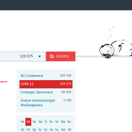
129 375
ШУКАТИ
Всі словники
199 760
СУМ-11
129 375
Словарь Грінченка
66 605
Знаки етнокультури
3 780
Жайворонка
та
тв
те
ти
ті
тк
тл
тм
тн
то
тп
тр
тс
ту
тх
ть
тю
тя