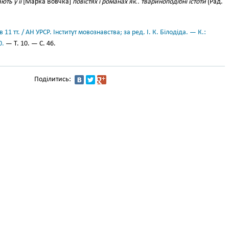
ють у її
[Марка Вовчка]
повістях і романах як.. твариноподібні істоти
(Рад.
11 тт. / АН УРСР. Інститут мовознавства; за ред. І. К. Білодіда. — К.:
0.
— Т. 10. — С. 46.
Поділитись: