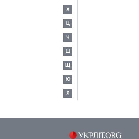
Х
Ц
Ч
Ш
Щ
Ю
Я