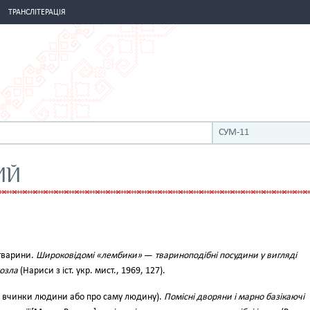
ТРАНСЛІТЕРАЦІЯ
СУМ-11
ИЙ
 тварини.
Широковідомі «лембики»
—
твариноподібні посудини у вигляді
козла
(Нариси з іст. укр. мист., 1969, 127).
ії, вчинки людини або про саму людину).
Помісні дворяни і марно базікаючі