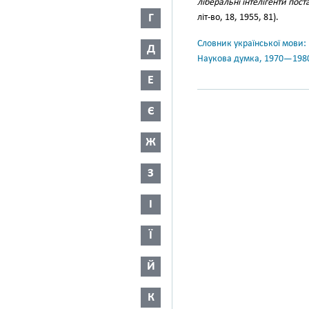
ліберальні інтелігенти поста
Г
літ-во, 18, 1955, 81).
Словник української мови: в 
Д
Наукова думка, 1970—198
Е
Є
Ж
З
І
Ї
Й
К