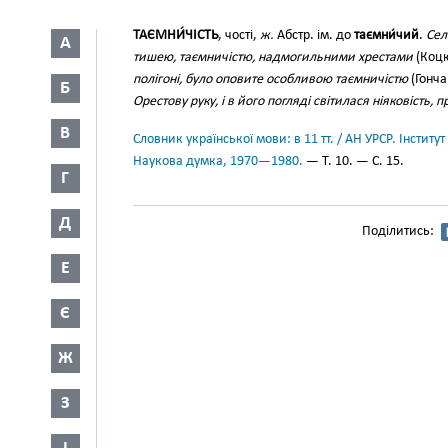
ТАЄМНИ́ЧІСТЬ
, чості,
ж.
Абстр. ім. до
таємни́чий
.
Сел
А
тишею, таємничістю, надмогильними хрестами
(Коцю
полігоні, було оповите особливою таємничістю
(Гонча
Б
Орестову руку, і в його погляді світилася ніяковість,
В
Словник української мови: в 11 тт. / АН УРСР. Інститут
Наукова думка, 1970—1980.
— Т. 10. — С. 15.
Г
Д
Поділитись:
Е
Є
Ж
З