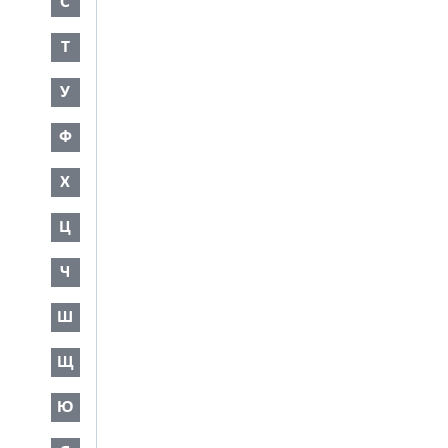
С
Т
У
Ф
Х
Ц
Ч
Ш
Щ
Ю