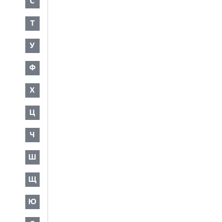
С
Т
У
Ф
Х
Ц
Ч
Ш
Щ
Ю