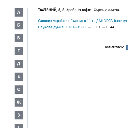
ТАФТЯНИ́Й
, а́, е́. Зробл. із тафти.
Тафтяне плаття.
А
Словник української мови: в 11 тт. / АН УРСР. Інститут
Б
Наукова думка, 1970—1980.
— Т. 10. — С. 44.
В
Поділитись:
Г
Д
Е
Є
Ж
З