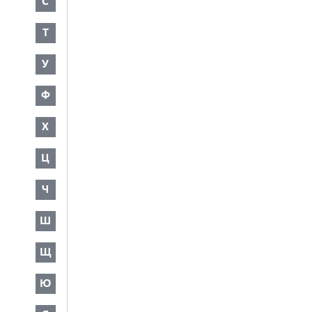
С
Т
У
Ф
Х
Ц
Ч
Ш
Щ
Ю