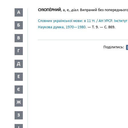
СУХОПЕ́РНИЙ
, а, е,
діал.
Випраний без попереднього 
А
Словник української мови: в 11 тт. / АН УРСР. Інститут
Б
Наукова думка, 1970—1980.
— Т. 9. — С. 869.
В
Поділитись:
Г
Д
Е
Є
Ж
З