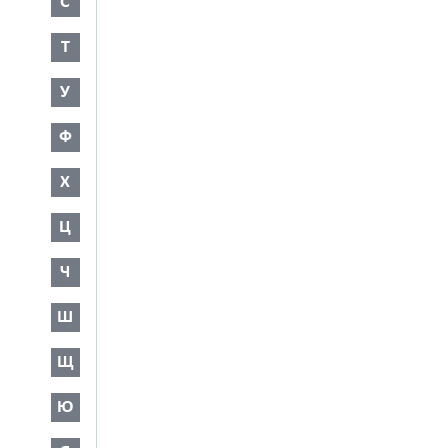
С
Т
У
Ф
Х
Ц
Ч
Ш
Щ
Ю