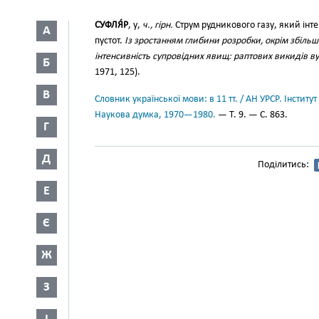
СУФЛЯ́Р
, у,
ч., гірн.
Струм рудникового газу, який інтен
А
пустот.
Із зростанням глибини розробки, окрім збільш
інтенсивність супровідних явищ: раптових викидів вуг
Б
1971, 125).
В
Словник української мови: в 11 тт. / АН УРСР. Інститут
Наукова думка, 1970—1980.
— Т. 9. — С. 863.
Г
Д
Поділитись:
Е
Є
Ж
З