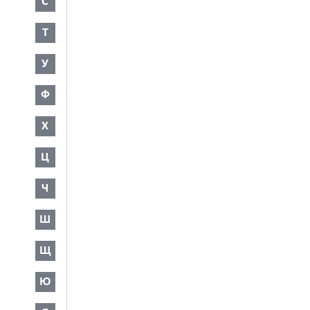
С
Т
У
Ф
Х
Ц
Ч
Ш
Щ
Ю