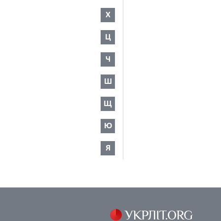
Х
Ц
Ч
Ш
Щ
Ю
Я