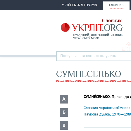
УКРАЇНСЬКА ЛІТЕРАТУРА
СЛОВНИК
СУМНЕСЕНЬКО
СУМНЕ́СЕНЬКО
. Присл. до
А
Словник української мови: в 
Б
Наукова думка, 1970—198
В