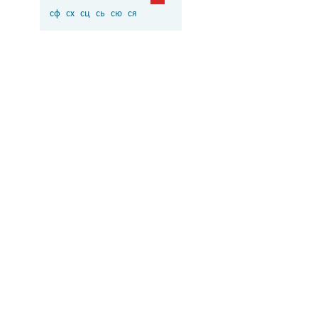
сф
сх
сц
сь
сю
ся