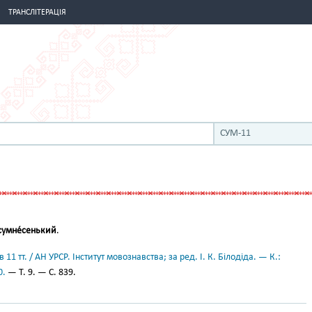
ТРАНСЛІТЕРАЦІЯ
СУМ-11
сумне́сенький
.
11 тт. / АН УРСР. Інститут мовознавства; за ред. І. К. Білодіда. — К.:
0.
— Т. 9. — С. 839.