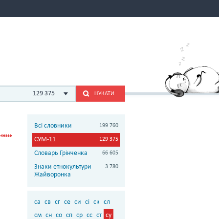
129 375
ШУКАТИ
Всі словники
199 760
СУМ-11
129 375
Словарь Грінченка
66 605
Знаки етнокультури
3 780
Жайворонка
са
св
сг
се
си
сі
ск
сл
см
сн
со
сп
ср
сс
ст
су