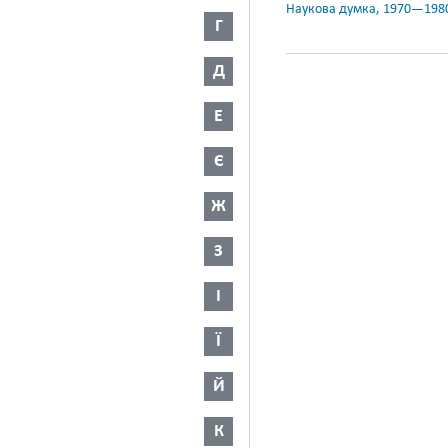
Наукова думка, 1970—198
Г
Д
Е
Є
Ж
З
І
Ї
Й
К