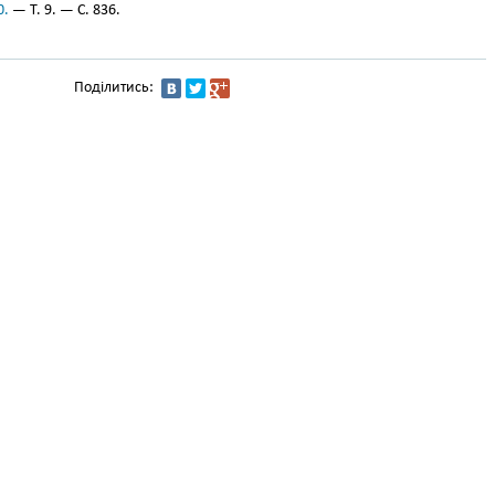
0.
— Т. 9. — С. 836.
Поділитись: