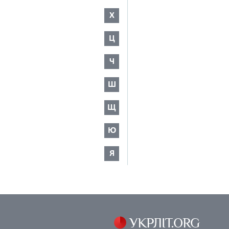
Х
Ц
Ч
Ш
Щ
Ю
Я