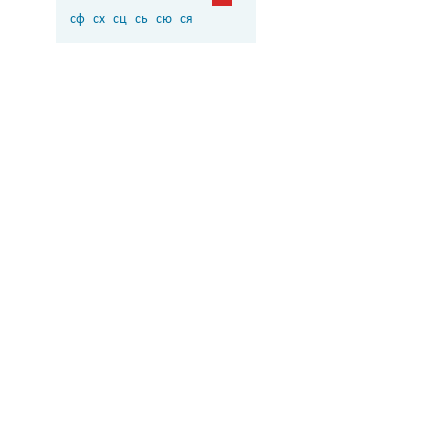
сф
сх
сц
сь
сю
ся