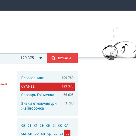
129 375
ШУКАТИ
Всі словники
199 760
СУМ-11
129 375
Словарь Грінченка
66 605
Знаки етнокультури
3 780
Жайворонка
са
св
сг
се
си
сі
ск
сл
см
сн
со
сп
ср
сс
ст
су