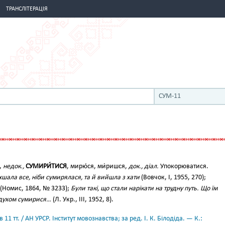
ТРАНСЛІТЕРАЦІЯ
СУМ-11
я,
недок.,
СУМИРИ́ТИСЯ
, мирю́ся, ми́ришся,
док., діал.
Упокорюватися.
ихшала все, ніби сумирялася, та й вийшла з хати
(Вовчок, І, 1955, 270);
(Номис, 1864, № 3233);
Були такі, що стали нарікати на трудну путь. Що їм
і духом сумирися…
(Л. Укр., III, 1952, 8).
11 тт. / АН УРСР. Інститут мовознавства; за ред. І. К. Білодіда. — К.: