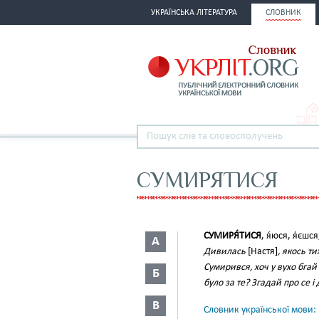
УКРАЇНСЬКА ЛІТЕРАТУРА
СЛОВНИК
СУМИРЯТИСЯ
СУМИРЯ́ТИСЯ
, я́юся, я́єшс
А
Дивилась
[Настя]
, якось т
Сумирився, хоч у вухо бгай
Б
було за те? Згадай про се 
В
Словник української мови: в 