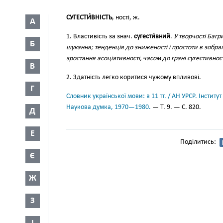
СУГЕСТИ́ВНІСТЬ
, ності, ж.
А
1. Властивість за знач.
сугести́вний
.
У творчості Багр
Б
шукання; тенденція до зниженості і простоти в зобр
зростання асоціативності, часом до грані сугестивнос
В
2. Здатність легко коритися чужому впливові.
Г
Словник української мови: в 11 тт. / АН УРСР. Інститут
Наукова думка, 1970—1980.
— Т. 9. — С. 820.
Д
Е
Поділитись:
Є
Ж
З