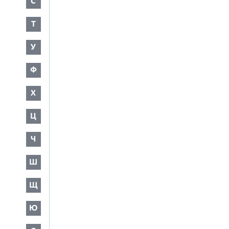
С
Т
У
Ф
Х
Ц
Ч
Ш
Щ
Ю