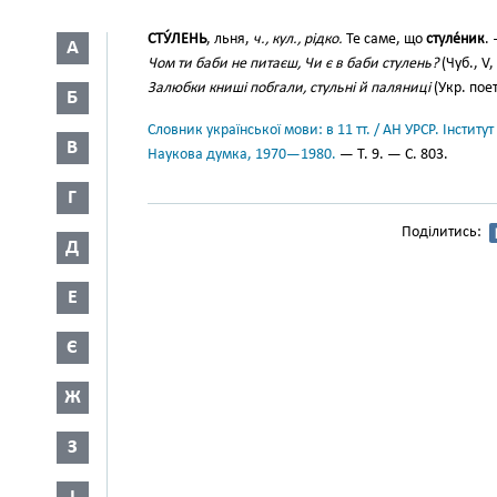
СТУ́ЛЕНЬ
, льня,
ч., кул., рідко.
Те саме, що
стуле́ник
.
А
Чом ти баби не питаєш, Чи є в баби стулень?
(Чуб., V,
Залюбки книші побгали, стульні й паляниці
(Укр. пое
Б
Словник української мови: в 11 тт. / АН УРСР. Інститут
В
Наукова думка, 1970—1980.
— Т. 9. — С. 803.
Г
Поділитись:
Д
Е
Є
Ж
З