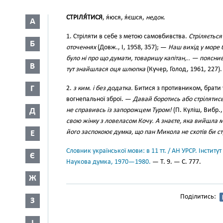
СТРІЛЯ́ТИСЯ
, я́юся, я́єшся,
недок
.
А
1. Стріляти в себе з метою самовбивства.
Стріляється
Б
оточеннях
(Довж., І, 1958, 357); —
Наш вихід у море 
було ні про що думати, товаришу капітан,.. — поясни
В
тут знайшлася оця шлюпка
(Кучер, Голод, 1961, 227).
Г
2.
з ким. і без додатка.
Битися з противником, брати 
вогнепальної зброї. —
Давай боротись або стрілятись 
Д
не справивсь із запорожцем Туром!
(П. Куліш, Вибр.
свою жінку з ловеласом Кочу. А знаєте, яка вийшла 
його заспокоює думка, що пан Микола не схотів би ст
Е
Словник української мови: в 11 тт. / АН УРСР. Інститут
Є
Наукова думка, 1970—1980.
— Т. 9. — С. 777.
Ж
Поділитись:
З