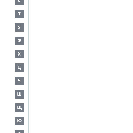
С
Т
У
Ф
Х
Ц
Ч
Ш
Щ
Ю