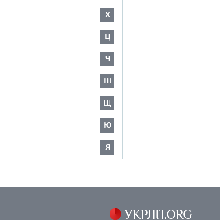
Х
Ц
Ч
Ш
Щ
Ю
Я