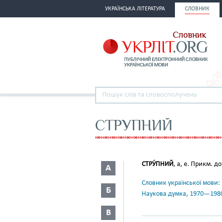
УКРАЇНСЬКА ЛІТЕРАТУРА
СЛОВНИК
СТРУПНИЙ
СТРУ́ПНИЙ
, а, е. Прикм. д
А
Словник української мови: в 
Б
Наукова думка, 1970—198
В