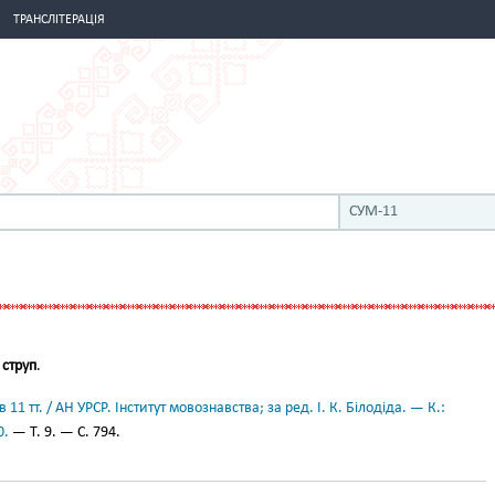
ТРАНСЛІТЕРАЦІЯ
СУМ-11
о
струп
.
11 тт. / АН УРСР. Інститут мовознавства; за ред. І. К. Білодіда. — К.:
0.
— Т. 9. — С. 794.