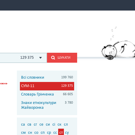
129 375
ШУКАТИ
Всі словники
199 760
СУМ-11
129 375
Словарь Грінченка
66 605
Знаки етнокультури
3 780
Жайворонка
са
св
сг
се
си
сі
ск
сл
см
сн
со
сп
ср
сс
ст
су