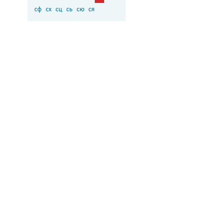
сф
сх
сц
сь
сю
ся