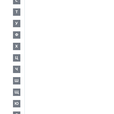
С
Т
У
Ф
Х
Ц
Ч
Ш
Щ
Ю