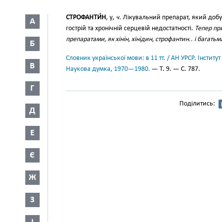
СТРОФАНТИ́Н
, у,
ч.
Лікувальний препарат, який добув
А
гострій та хронічній серцевій недостатності.
Тепер пр
препаратами, як хінін, хінідин, строфантин.. і багать
Б
Словник української мови: в 11 тт. / АН УРСР. Інститут
В
Наукова думка, 1970—1980.
— Т. 9. — С. 787.
Г
Поділитись:
Д
Е
Є
Ж
З