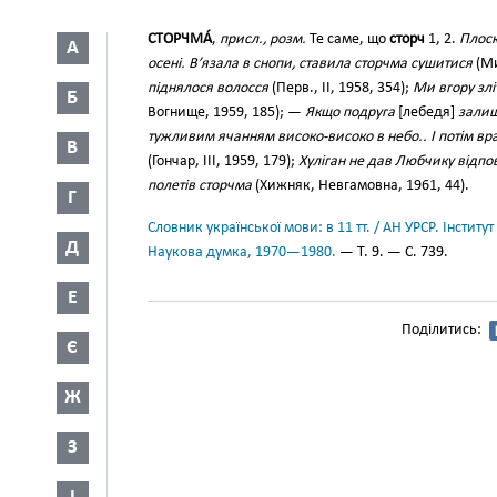
СТОРЧМА́
,
присл., розм.
Те саме, що
сторч
1, 2.
Плоск
А
осені. В’язала в снопи, ставила сторчма сушитися
(Ми
піднялося волосся
(Перв., II, 1958, 354);
Ми вгору злі
Б
Вогнище, 1959, 185); —
Якщо подруга
[лебедя]
залиш
тужливим ячанням високо-високо в небо.. І потім вр
В
(Гончар, III, 1959, 179);
Хуліган не дав Любчику відпов
полетів сторчма
(Хижняк, Невгамовна, 1961, 44).
Г
Словник української мови: в 11 тт. / АН УРСР. Інститут
Д
Наукова думка, 1970—1980.
— Т. 9. — С. 739.
Е
Поділитись:
Є
Ж
З