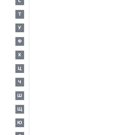
С
Т
У
Ф
Х
Ц
Ч
Ш
Щ
Ю