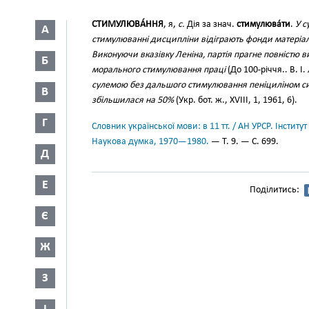
СТИМУЛЮВА́ННЯ
, я,
с.
Дія за знач.
стимулюва́ти
.
У с
А
стимулюванні дисципліни відіграють фонди матеріа
Виконуючи вказівку Леніна, партія прагне повністю в
Б
морального стимулювання праці
(До 100-річчя.. В. І.
сулемою без дальшого стимулювання пеніциліном си
В
збільшилася на 50%
(Укр. бот. ж., XVIII, 1, 1961, 6).
Г
Словник української мови: в 11 тт. / АН УРСР. Інститут
Наукова думка, 1970—1980.
— Т. 9. — С. 699.
Д
Е
Поділитись:
Є
Ж
З