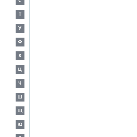
С
Т
У
Ф
Х
Ц
Ч
Ш
Щ
Ю