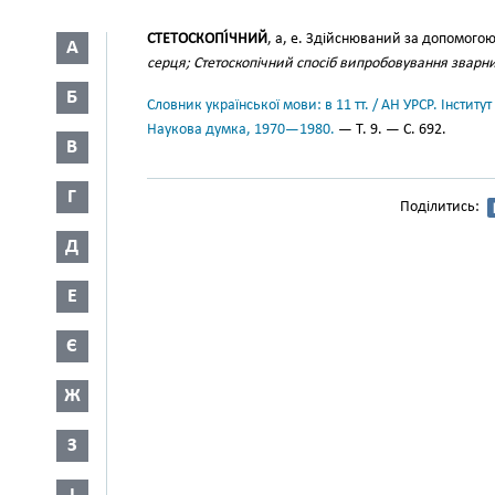
СТЕТОСКОПІ́ЧНИЙ
, а, е. Здійснюваний за допомого
А
серця; Стетоскопічний спосіб випробовування зварни
Б
Словник української мови: в 11 тт. / АН УРСР. Інститут
Наукова думка, 1970—1980.
— Т. 9. — С. 692.
В
Г
Поділитись:
Д
Е
Є
Ж
З