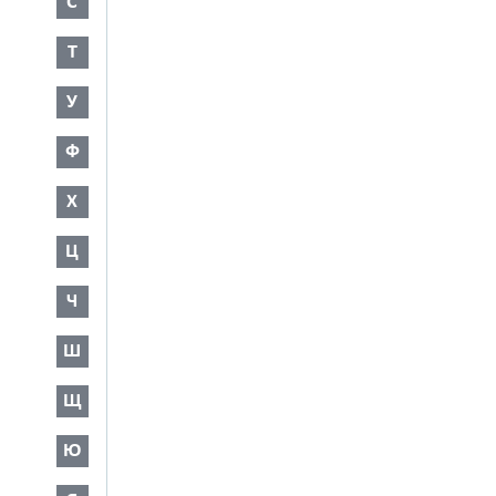
С
Т
У
Ф
Х
Ц
Ч
Ш
Щ
Ю