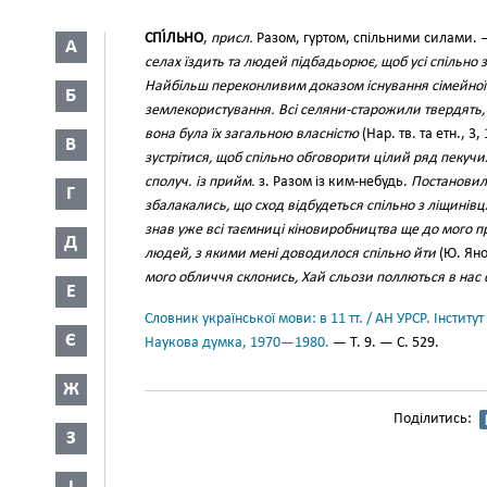
СПІ́ЛЬНО
,
присл.
Разом, гуртом, спільними силами.
А
селах їздить та людей підбадьорює, щоб усі спільно 
Найбільш переконливим доказом існування сімейної 
Б
землекористування. Всі селяни-старожили твердять,
вона була їх загальною власністю
(Нар. тв. та етн., 3,
В
зустрітися, щоб спільно обговорити цілий ряд пекучи
сполуч. із прийм.
з. Разом із ким-небудь.
Постановили
Г
збалакались, що сход відбудеться спільно з ліщині
знав уже всі таємниці кіновиробництва ще до мого 
Д
людей, з якими мені доводилося спільно йти
(Ю. Янов
мого обличчя склонись, Хай сльози поллються в нас 
Е
Словник української мови: в 11 тт. / АН УРСР. Інститут
Є
Наукова думка, 1970—1980.
— Т. 9. — С. 529.
Ж
Поділитись:
З