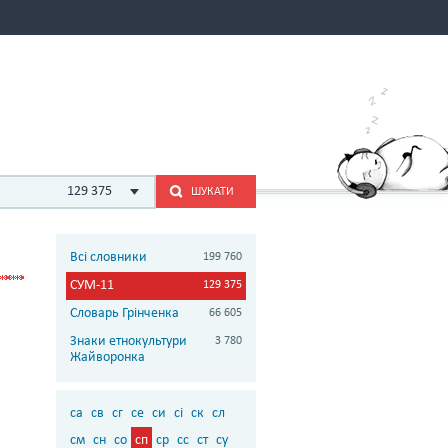
129 375
ШУКАТИ
Всі словники
199 760
СУМ-11
129 375
Словарь Грінченка
66 605
Знаки етнокультури
3 780
Жайворонка
са
св
сг
се
си
сі
ск
сл
см
сн
со
сп
ср
сс
ст
су