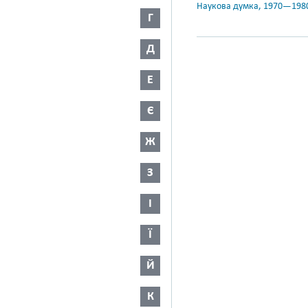
Наукова думка, 1970—198
Г
Д
Е
Є
Ж
З
І
Ї
Й
К