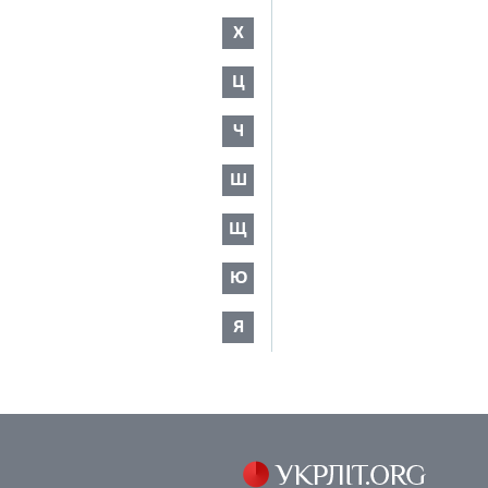
Х
Ц
Ч
Ш
Щ
Ю
Я