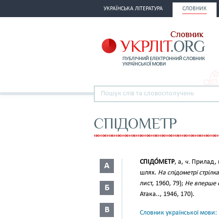
УКРАЇНСЬКА ЛІТЕРАТУРА
СЛОВНИК
СПІДОМЕТР
СПІДО́МЕТР
, а,
ч.
Прилад, щ
А
шлях.
На спідометрі стрілк
лист, 1960, 79);
Не вперше 
Б
Атака.., 1946, 170).
В
Словник української мови: в 