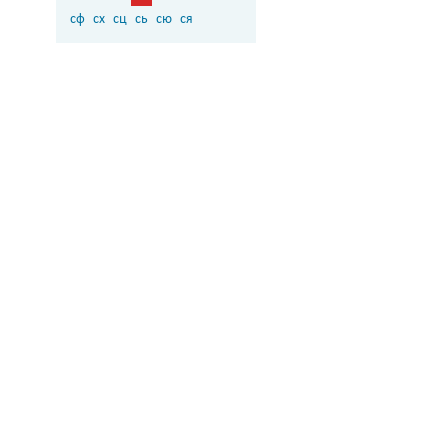
сф
сх
сц
сь
сю
ся