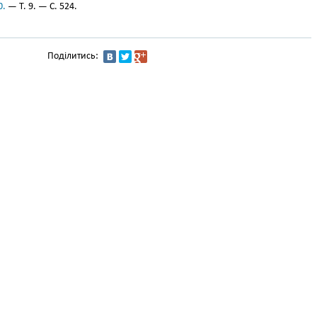
0.
— Т. 9. — С. 524.
Поділитись: