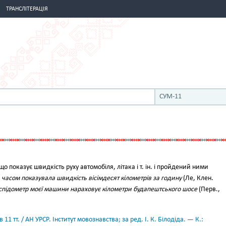
ТРАНСЛІТЕРАЦІЯ
СУМ-11
о показує швидкість руху автомобіля, літака і т. ін. і пройдений ними
а часом показувала швидкість вісімдесят кілометрів за годину
(Ле, Клен.
спідометр моєї машини нараховує кілометри будапештського шосе
(Перв.,
11 тт. / АН УРСР. Інститут мовознавства; за ред. І. К. Білодіда. — К.: