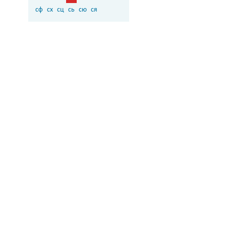
сф
сх
сц
сь
сю
ся