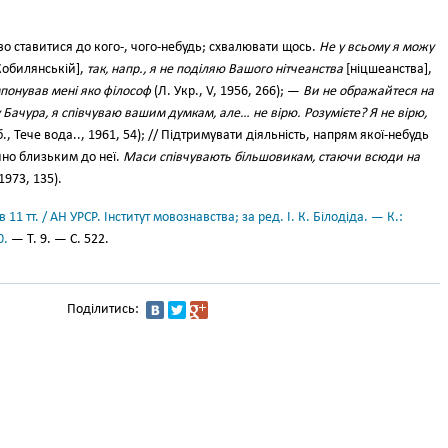
о ставитися до кого-, чого-небудь; схвалювати щось.
Не у всьому я можу
Кобилянській],
так, напр., я не поділяю Вашого нітчеанства
[ніцшеанства],
мпонував мені яко філософ
(Л. Укр., V, 1956, 266); —
Ви не ображайтеся на
 Бачура, я співчуваю вашим думкам, але… не вірю. Розумієте? Я не вірю,
., Тече вода.., 1961, 54); // Підтримувати діяльність, напрям якої-небудь
дейно близьким до неї.
Маси співчувають більшовикам, стаючи всюди на
1973, 135).
11 тт. / АН УРСР. Інститут мовознавства; за ред. І. К. Білодіда. — К.:
0.
— Т. 9. — С. 522.
Поділитись: