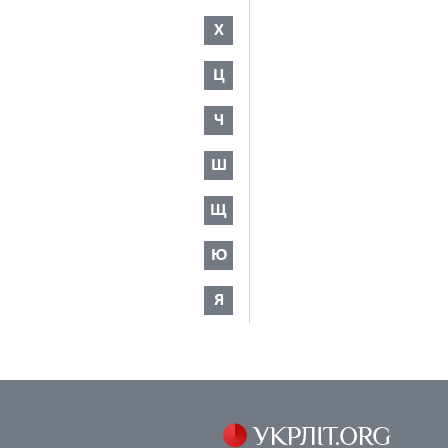
Х
Ц
Ч
Ш
Щ
Ю
Я