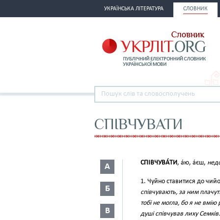
УКРАЇНСЬКА ЛІТЕРАТУРА
СЛОВНИК
СПІВЧУВАТИ
СПІВЧУВА́ТИ
, а́ю, а́єш,
недо
А
1. Чуйно ставитися до чий
Б
співчувають, за ним плачуть
тобі не могла, бо я не вмію 
В
душі співчував лиху Семків