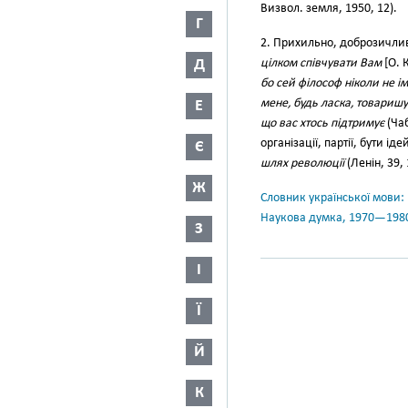
Визвол. земля, 1950, 12).
Г
2. Прихильно, доброзичлив
Д
цілком співчувати Вам
[О. 
бо сей філософ ніколи не і
мене, будь ласка, товаришу
Е
що вас хтось підтримує
(Чаб
організації, партії, бути і
Є
шлях революції
(Ленін, 39, 
Ж
Словник української мови: в 
Наукова думка, 1970—198
З
І
Ї
Й
К