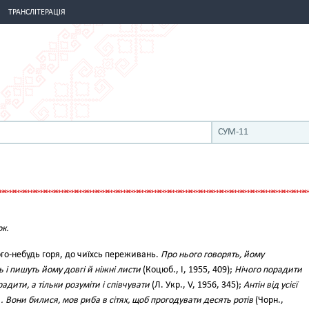
ТРАНСЛІТЕРАЦІЯ
СУМ-11
к.
ого-небудь горя, до чиїхсь переживань.
Про нього говорять, йому
 і пишуть йому довгі й ніжні листи
(Коцюб., І, 1955, 409);
Нічого порадити
радити, а тільки розуміти і співчувати
(Л. Укр., V, 1956, 345);
Антін від усієї
.. Вони билися, мов риба в сітях, щоб прогодувати десять ротів
(Чорн.,