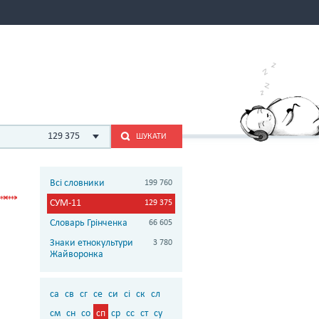
129 375
ШУКАТИ
Всі словники
199 760
СУМ-11
129 375
Словарь Грінченка
66 605
Знаки етнокультури
3 780
Жайворонка
са
св
сг
се
си
сі
ск
сл
см
сн
со
сп
ср
сс
ст
су