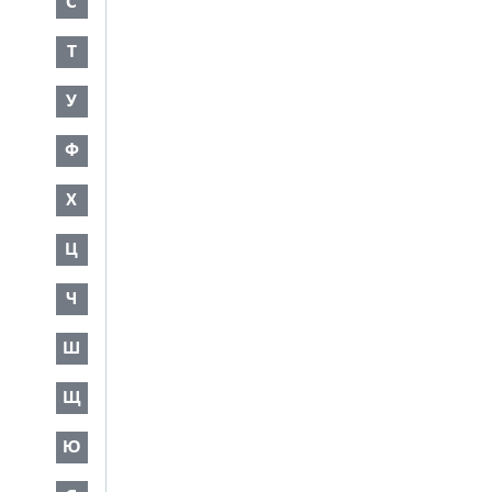
С
Т
У
Ф
Х
Ц
Ч
Ш
Щ
Ю