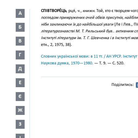
СПІВТВОРЕ́ЦЬ
, рця́,
ч., книжн.
Той, хто є творцем чог
А
поглядом примружених очей обвів присутніх, найближч
ніби закликаючи їх до найбільшої уваги
(Ле і Лев., Пі
Б
літературознавстві М. Т. Рильський був.. активним с
Інституті літератури ім. Т. Г. Шевченка і в Інституті м
В
етн., 2, 1975, 38).
Г
Словник української мови: в 11 тт. / АН УРСР. Інститут
Наукова думка, 1970—1980.
— Т. 9. — С. 520.
Д
Е
Поділитись:
Є
Ж
З