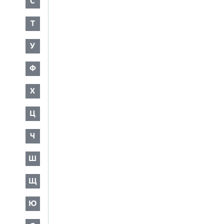
С
Т
У
Ф
Х
Ц
Ч
Ш
Щ
Ю