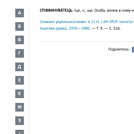
СПІВВИНУВА́ТЕЦЬ
, тця,
ч., юр.
Особа, винна в чому-н
А
Словник української мови: в 11 тт. / АН УРСР. Інститут
Б
Наукова думка, 1970—1980.
— Т. 9. — С. 516.
В
Поділитись:
Г
Д
Е
Є
Ж
З