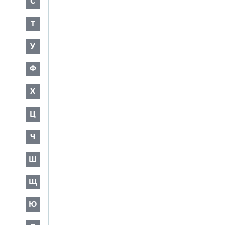
С
Т
У
Ф
Х
Ц
Ч
Ш
Щ
Ю