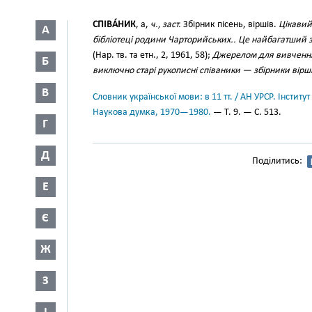
СПІВА́НИК
, а,
ч., заст.
Збірник пісень, віршів.
Цікавий 
А
бібліотеці родини Чарторийських.. Це найбагатший зб
(Нар. тв. та етн., 2, 1961, 58);
Джерелом для вивчення
Б
виключно старі рукописні співаники — збірники вірш
В
Словник української мови: в 11 тт. / АН УРСР. Інститут
Наукова думка, 1970—1980.
— Т. 9. — С. 513.
Г
Д
Поділитись:
Е
Є
Ж
З