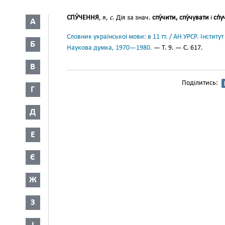
СПУ́ЧЕННЯ
, я,
с
. Дія за знач.
спу́чити, спу́чувати
і
сп́
А
Словник української мови: в 11 тт. / АН УРСР. Інститут
Б
Наукова думка, 1970—1980.
— Т. 9. — С. 617.
В
Поділитись:
Г
Д
Е
Є
Ж
З