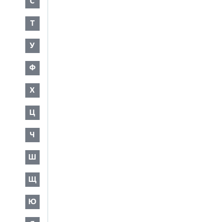
С
Т
У
Ф
Х
Ц
Ч
Ш
Щ
Ю