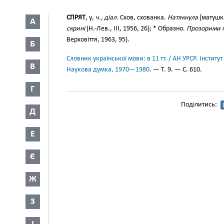
СПРЯТ
, у,
ч., діал.
Схов, схованка.
Натякнула
[матушк
А
скрині
(Н.-Лев., III, 1956, 26); * Образно.
Прозорими гр
Верховіття, 1963, 95).
Б
Словник української мови: в 11 тт. / АН УРСР. Інститут
В
Наукова думка, 1970—1980.
— Т. 9. — С. 610.
Г
Поділитись:
Д
Е
Є
Ж
З