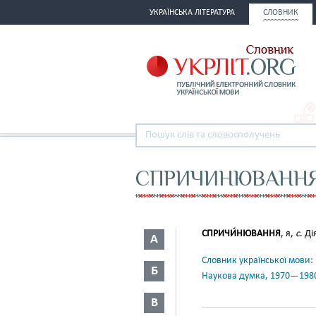
УКРАЇНСЬКА ЛІТЕРАТУРА
СЛОВНИК
СПРИЧИНЮВАНН
СПРИЧИ́НЮВАННЯ
, я,
с
. Ді
А
Словник української мови: в 
Б
Наукова думка, 1970—198
В