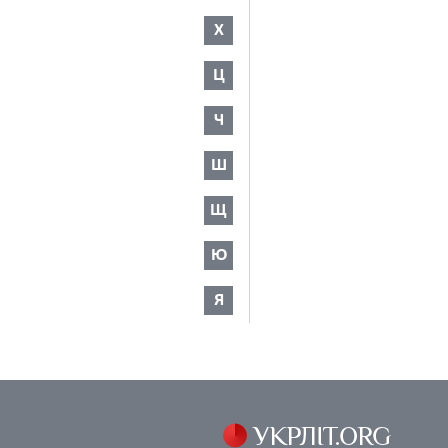
Х
Ц
Ч
Ш
Щ
Ю
Я