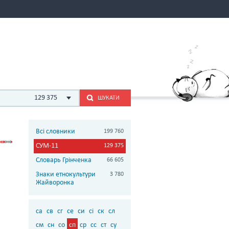
129 375
ШУКАТИ
Всі словники
199 760
СУМ-11
129 375
Словарь Грінченка
66 605
Знаки етнокультури
3 780
Жайворонка
са
св
сг
се
си
сі
ск
сл
см
сн
со
сп
ср
сс
ст
су