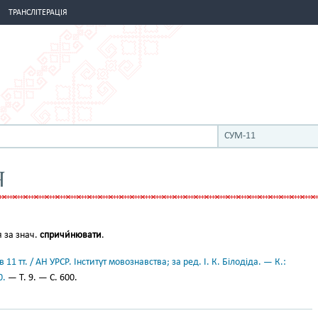
ТРАНСЛІТЕРАЦІЯ
СУМ-11
Я
я за знач.
спричи́нювати
.
11 тт. / АН УРСР. Інститут мовознавства; за ред. І. К. Білодіда. — К.:
0.
— Т. 9. — С. 600.