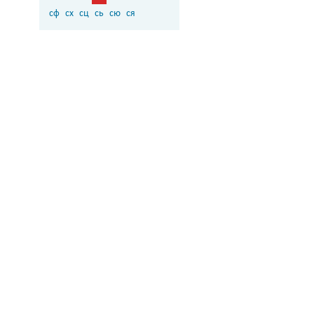
сф
сх
сц
сь
сю
ся