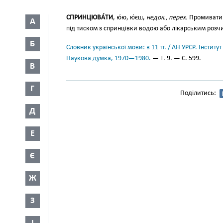
СПРИНЦЮВА́ТИ
, ю́ю, ю́єш,
недок., перех.
Промивати я
А
під тиском з спринцівки водою або лікарським розч
Б
Словник української мови: в 11 тт. / АН УРСР. Інститут
Наукова думка, 1970—1980.
— Т. 9. — С. 599.
В
Г
Поділитись:
Д
Е
Є
Ж
З