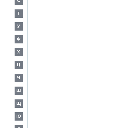
С
Т
У
Ф
Х
Ц
Ч
Ш
Щ
Ю