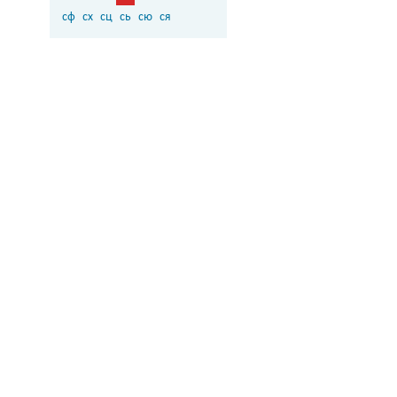
сф
сх
сц
сь
сю
ся