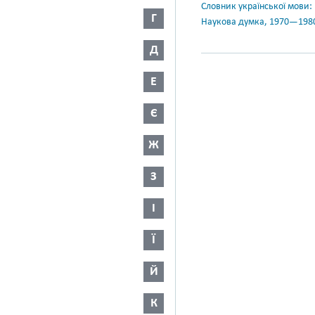
Словник української мови: в 
Г
Наукова думка, 1970—198
Д
Е
Є
Ж
З
І
Ї
Й
К