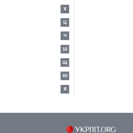
Х
Ц
Ч
Ш
Щ
Ю
Я