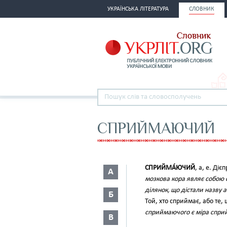
УКРАЇНСЬКА ЛІТЕРАТУРА
СЛОВНИК
СПРИЙМАЮЧИЙ
СПРИЙМА́ЮЧИЙ
, а, е. Дієп
А
мозкова кора являє собою 
ділянок, що дістали назву а
Б
Той, хто сприймає, або те
сприймаючого є міра сприй
В