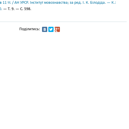
11 тт. / АН УРСР. Інститут мовознавства; за ред. І. К. Білодіда. — К.:
0.
— Т. 9. — С. 598.
Поділитись: