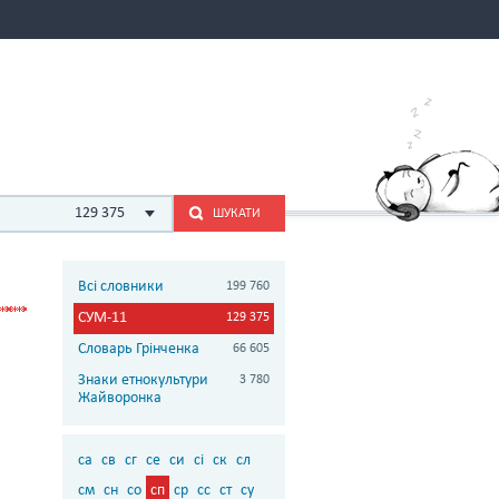
129 375
ШУКАТИ
Всі словники
199 760
СУМ-11
129 375
Словарь Грінченка
66 605
Знаки етнокультури
3 780
Жайворонка
са
св
сг
се
си
сі
ск
сл
см
сн
со
сп
ср
сс
ст
су