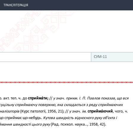
ТРАНСЛІТЕРАЦІЯ
СУМ-11
р. акт. теп. ч. до
сприйма́ти;
//
у знач. прикм. І. П. Павлов показав, що вся
суцільну сприймаючу поверхню, яка складається з ряду сприймаючих
налізаторів
(Курс патології, 1956, 21); //
у знач. ім.
сприйма́ючий
, чого,
ч
.
, що сприймає що-небудь.
Кутова швидкість відносного руху об’єкта і
мання швидкості цього руху
(Рад. психол. наука.., 1958, 42).