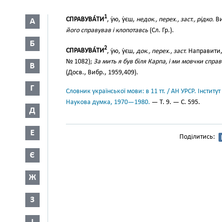
1
СПРАВУВА́ТИ
, у́ю, у́єш,
недок., перех., заст., рідко.
Ви
А
його справував і клопотавсь
(Сл. Гр.).
Б
2
СПРАВУВА́ТИ
, у́ю, у́єш,
док., перех., заст.
Направити,
№ 1082);
За мить я був біля Карпа, і ми мовчки спра
В
(Досв., Вибр., 1959,409).
Г
Словник української мови: в 11 тт. / АН УРСР. Інститут
Наукова думка, 1970—1980.
— Т. 9. — С. 595.
Д
Е
Поділитись:
Є
Ж
З