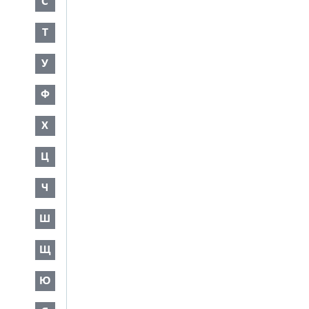
С
Т
У
Ф
Х
Ц
Ч
Ш
Щ
Ю