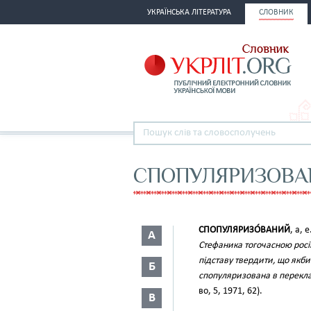
УКРАЇНСЬКА ЛІТЕРАТУРА
СЛОВНИК
СПОПУЛЯРИЗОВА
СПОПУЛЯРИЗО́ВАНИЙ
, а, 
А
Стефаника тогочасною росі
підставу твердити, що якб
Б
спопуляризована в переклад
во, 5, 1971, 62).
В