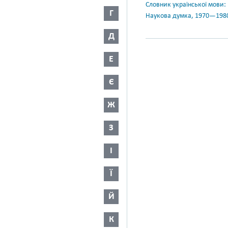
Словник української мови: в 
Г
Наукова думка, 1970—198
Д
Е
Є
Ж
З
І
Ї
Й
К