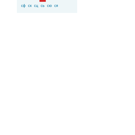
сф
сх
сц
сь
сю
ся