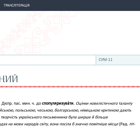
ТРАНСЛІТЕРАЦІЯ
СУМ-11
НИЙ
е. Дієпр. пас. мин. ч. до
спопуляризува́ти
.
Оцінки новелістичного таланту
йською, польською, чеською, болгарською, німецькою критикою дають
и творчість українського письменника була ширше й більше
ах на мови народів світу, вона посіла б значно помітніше місце
(Рад. літ-