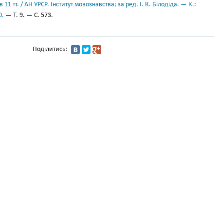
11 тт. / АН УРСР. Інститут мовознавства; за ред. І. К. Білодіда. — К.:
0.
— Т. 9. — С. 573.
Поділитись: