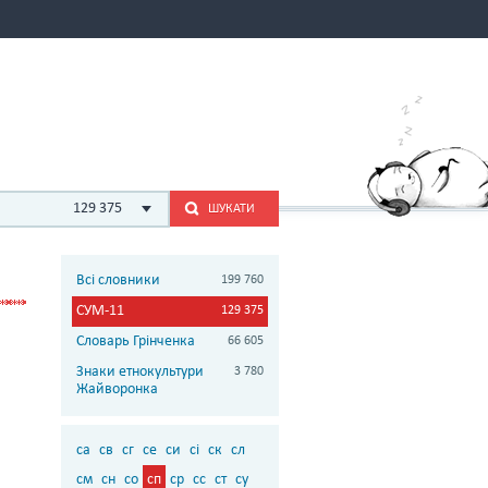
129 375
ШУКАТИ
Всі словники
199 760
СУМ-11
129 375
Словарь Грінченка
66 605
Знаки етнокультури
3 780
Жайворонка
са
св
сг
се
си
сі
ск
сл
см
сн
со
сп
ср
сс
ст
су