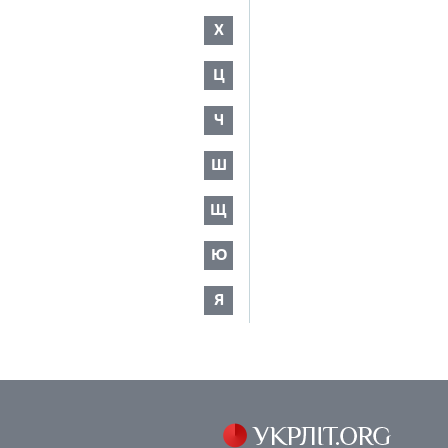
Х
Ц
Ч
Ш
Щ
Ю
Я