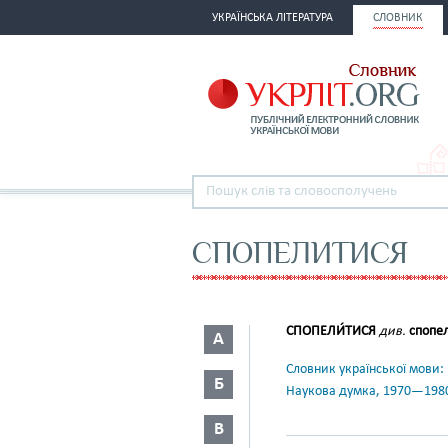
УКРАЇНСЬКА ЛІТЕРАТУРА
СЛОВНИК
СПОПЕЛИТИСЯ
СПОПЕЛИ́ТИСЯ
див.
спопел
А
Словник української мови: в 
Б
Наукова думка, 1970—198
В