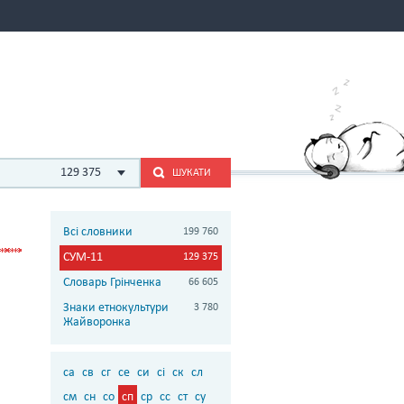
129 375
ШУКАТИ
Всі словники
199 760
СУМ-11
129 375
Словарь Грінченка
66 605
Знаки етнокультури
3 780
Жайворонка
са
св
сг
се
си
сі
ск
сл
см
сн
со
сп
ср
сс
ст
су