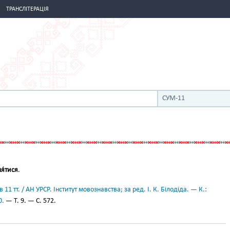
ТРАНСЛІТЕРАЦІЯ
СУМ-11
я́тися
.
11 тт. / АН УРСР. Інститут мовознавства; за ред. І. К. Білодіда. — К.:
0.
— Т. 9. — С. 572.