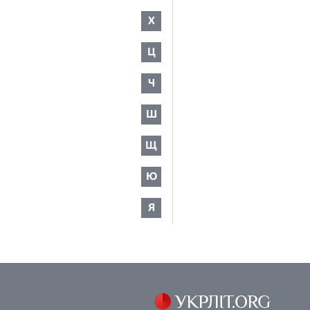
Х
Ц
Ч
Ш
Щ
Ю
Я