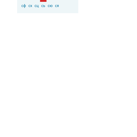
сф
сх
сц
сь
сю
ся