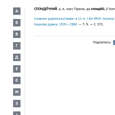
СПОНДЕЇ́ЧНИЙ
, а, е,
поет.
Прикм. до
спонде́й;
// На
А
Словник української мови: в 11 тт. / АН УРСР. Інститут
Б
Наукова думка, 1970—1980.
— Т. 9. — С. 571.
В
Поділитись:
Г
Д
Е
Є
Ж
З