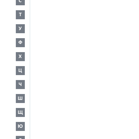
С
Т
У
Ф
Х
Ц
Ч
Ш
Щ
Ю