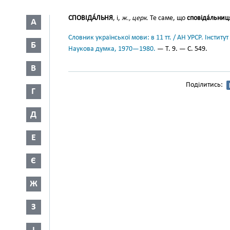
СПОВІДА́ЛЬНЯ
, і,
ж., церк.
Те саме, що
сповіда́льниц
А
Словник української мови: в 11 тт. / АН УРСР. Інститут
Б
Наукова думка, 1970—1980.
— Т. 9. — С. 549.
В
Поділитись:
Г
Д
Е
Є
Ж
З