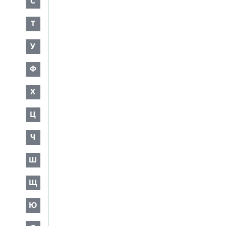
С
Т
У
Ф
Х
Ц
Ч
Ш
Щ
Ю