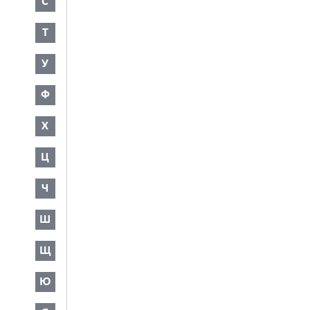
С
Т
У
Ф
Х
Ц
Ч
Ш
Щ
Ю