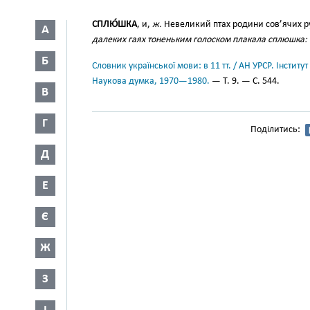
СПЛЮ́ШКА
, и,
ж.
Невеликий птах родини сов’ячих ру
А
далеких гаях тоненьким голоском плакала сплюшка
Б
Словник української мови: в 11 тт. / АН УРСР. Інститут
Наукова думка, 1970—1980.
— Т. 9. — С. 544.
В
Г
Поділитись:
Д
Е
Є
Ж
З