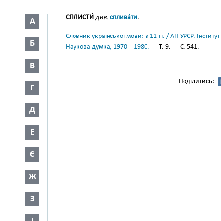
СПЛИСТИ́
див.
сплива́ти
.
А
Словник української мови: в 11 тт. / АН УРСР. Інститут
Б
Наукова думка, 1970—1980.
— Т. 9. — С. 541.
В
Поділитись:
Г
Д
Е
Є
Ж
З