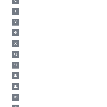
С
Т
У
Ф
Х
Ц
Ч
Ш
Щ
Ю