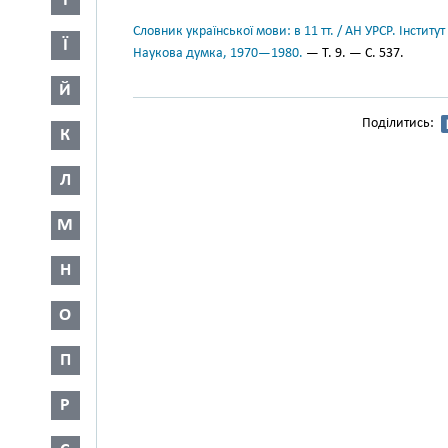
І
Словник української мови: в 11 тт. / АН УРСР. Інститут
Ї
Наукова думка, 1970—1980.
— Т. 9. — С. 537.
Й
Поділитись:
К
Л
М
Н
О
П
Р