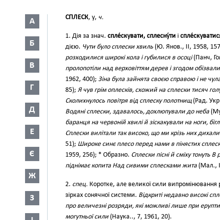
СПЛЕСК
, у,
ч.
А
1. Дія за знач.
спле́скувати, сплесну́ти
і
спле́скуватис
Б
дією.
Чути було сплески хвиль
(Ю. Янов., II, 1958, 15
розходилися широкі кола і губилися в осоці
(Панч, Го
В
пролопотіли над верховіттям дерев і згодом обізвали
1962, 400);
Зіна була зайнята своєю справою і не чула
Г
85);
Я чув грім оплесків, схожий на сплески тисяч го
Сколихнулось повітря від сплеску полотнищ
(Рад. Укр
Д
Водяні сплески, здавалось, дохлюпували до неба
(Му
баранця на червоній хвилі й зіскакували на ноги, бігл
Е
Сплески вилітали так високо, що ми крізь них дихал
51);
Широке синє плесо перед нами в пінястих сплес
Є
1959, 256); * Образно.
Сплески пісні й сміху тонуть В 
піднімає копита Над сивими сплесками жита
(Мал., I
Ж
2.
спец.
Коротке, але великої сили випромінювання р
зірках сонячної системи.
Відкриті недавно високі сп
З
про величезні розряди, які можливі лише при ерупт
могутньої сили
(Наука.., 7, 1961, 20).