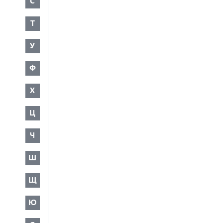
С
Т
У
Ф
Х
Ц
Ч
Ш
Щ
Ю