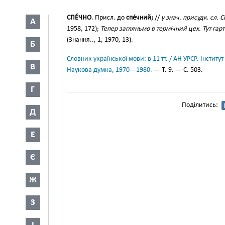
СПЕ́ЧНО
. Присл. до
спе́чний;
//
у знач. присудк. сл. 
А
1958, 172);
Тепер загляньмо в термічний цех. Тут гар
(Знання.., 1, 1970, 13).
Б
Словник української мови: в 11 тт. / АН УРСР. Інститут
В
Наукова думка, 1970—1980.
— Т. 9. — С. 503.
Г
Поділитись:
Д
Е
Є
Ж
З