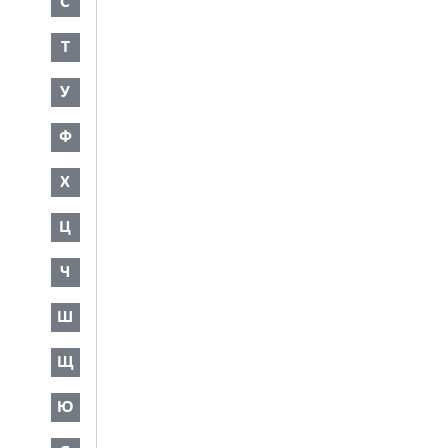
С
Т
У
Ф
Х
Ц
Ч
Ш
Щ
Ю