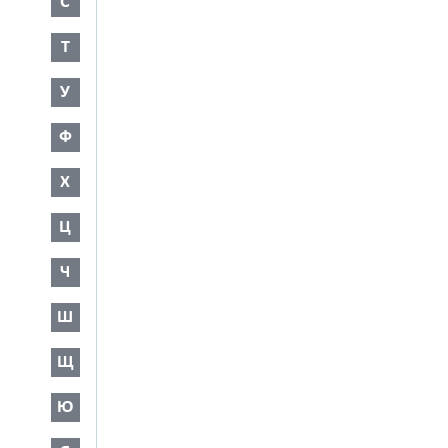
С
Т
У
Ф
Х
Ц
Ч
Ш
Щ
Ю