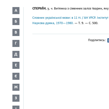
СПЕРМІ́Н
, у,
ч.
Витяжка з сіменних залоз тварин, яку
А
Словник української мови: в 11 тт. / АН УРСР. Інститут
Б
Наукова думка, 1970—1980.
— Т. 9. — С. 500.
В
Поділитись:
Г
Д
Е
Є
Ж
З