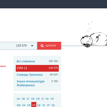
129 375
ШУКАТИ
Всі словники
199 760
СУМ-11
129 375
Словарь Грінченка
66 605
Знаки етнокультури
3 780
Жайворонка
са
св
сг
се
си
сі
ск
сл
см
сн
со
сп
ср
сс
ст
су