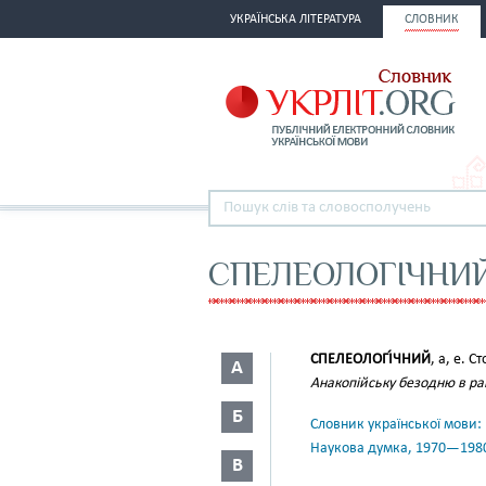
УКРАЇНСЬКА ЛІТЕРАТУРА
СЛОВНИК
СПЕЛЕОЛОГІЧНИ
СПЕЛЕОЛОГІ́ЧНИЙ
, а, е. С
А
Анакопійську безодню в ра
Б
Словник української мови: в 
Наукова думка, 1970—198
В