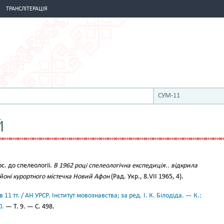
ТРАНСЛІТЕРАЦІЯ
СУМ-11
Й
тос. до спелеології.
В 1962 році спелеологічна експедиція.. відкрила
йоні курортного містечка Новий Афон
(Рад. Укр., 8.VІІ 1965, 4).
11 тт. / АН УРСР. Інститут мовознавства; за ред. І. К. Білодіда. — К.:
0.
— Т. 9. — С. 498.