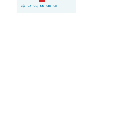
сф
сх
сц
сь
сю
ся