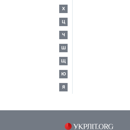
Х
Ц
Ч
Ш
Щ
Ю
Я