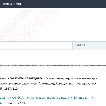
ТРАНСЛІТЕРАЦІЯ
СУМ-11
 знач.
спалахну́ти, спала́хувати
.
Низька температура спалахнення дає
ати при невисокому тиску і температурі повітря, що полегшує запуск
., 1957, 110).
11 тт. / АН УРСР. Інститут мовознавства; за ред. І. К. Білодіда. — К.:
0.
— Т. 9. — С. 484.