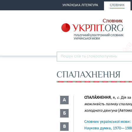
УКРАЇНСЬКА ЛІТЕРАТУРА
СЛОВНИК
СПАЛАХНЕННЯ
СПАЛА́ХНЕННЯ
, я,
с.
Дія за
А
можливість паливу спалахув
холодного двигуна
(Автомоб
Б
Словник української мови: в 
В
Наукова думка, 1970—198