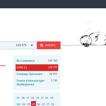
129 375
ШУКАТИ
Всі словники
199 760
СУМ-11
129 375
Словарь Грінченка
66 605
Знаки етнокультури
3 780
Жайворонка
са
св
сг
се
си
сі
ск
сл
см
сн
со
сп
ср
сс
ст
су