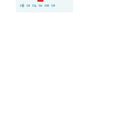
сф
сх
сц
сь
сю
ся