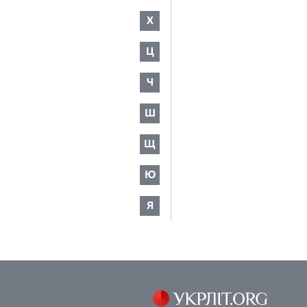
Х
Ц
Ч
Ш
Щ
Ю
Я