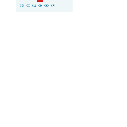
сф
сх
сц
сь
сю
ся