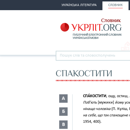
УКРАЇНСЬКА ЛІТЕРАТУРА
СЛОВНИК
СПАКОСТИТИ
СПА́КОСТИТИ
, ощу, остиш,
А
Поб’ють
[мужики]
йому усю
нінащо чоловіка
(П. Куліш, 
Б
на себе, що так спакощене
1954, 400).
В