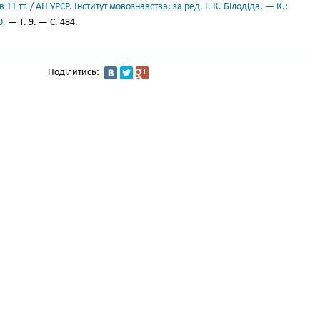
11 тт. / АН УРСР. Інститут мовознавства; за ред. І. К. Білодіда. — К.:
0.
— Т. 9. — С. 484.
Поділитись: