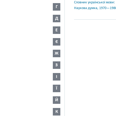
Словник української мови: в 
Г
Наукова думка, 1970—198
Д
Е
Є
Ж
З
І
Ї
Й
К