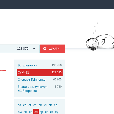
129 375
ШУКАТИ
Всі словники
199 760
СУМ-11
129 375
Словарь Грінченка
66 605
Знаки етнокультури
3 780
Жайворонка
са
св
сг
се
си
сі
ск
сл
см
сн
со
сп
ср
сс
ст
су