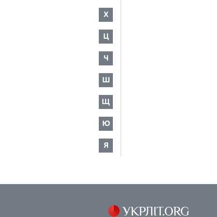
Х
Ц
Ч
Ш
Щ
Ю
Я