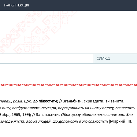
ТРАНСЛІТЕРАЦІЯ
СУМ-11
перех., розм.
Док. до
па́костити;
// Зганьбити, скривдити, знівечити.
 пику, попідставляють окуляри, порозривають на ньому одежу, спакостять
Вибр., 1969, 199); // Занапастити.
Обох зразу облягло несказанне зло. Зло
 молоде життя, зло на людей, що допомогли його спакостити
(Мирний, III,