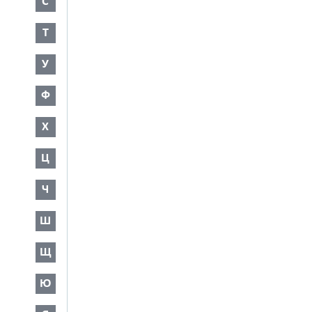
С
Т
У
Ф
Х
Ц
Ч
Ш
Щ
Ю