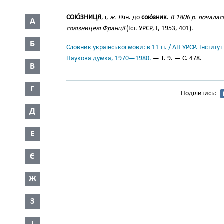
СОЮ́ЗНИЦЯ
, і,
ж.
Жін. до
сою́зник
.
В 1806 р. почалася
А
союзницею Франції
(Іст. УРСР, І, 1953, 401).
Б
Словник української мови: в 11 тт. / АН УРСР. Інститут
Наукова думка, 1970—1980.
— Т. 9. — С. 478.
В
Г
Поділитись:
Д
Е
Є
Ж
З