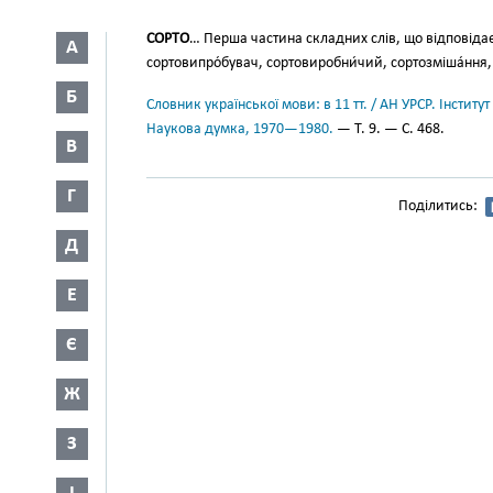
СОРТО
… Перша частина складних слів, що відповіда
А
сортовипро́бувач, сортовиробни́чий, сортозміша́ння, сор
Б
Словник української мови: в 11 тт. / АН УРСР. Інститут
Наукова думка, 1970—1980.
— Т. 9. — С. 468.
В
Г
Поділитись:
Д
Е
Є
Ж
З