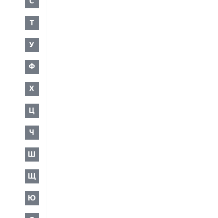
С
Т
У
Ф
Х
Ц
Ч
Ш
Щ
Ю