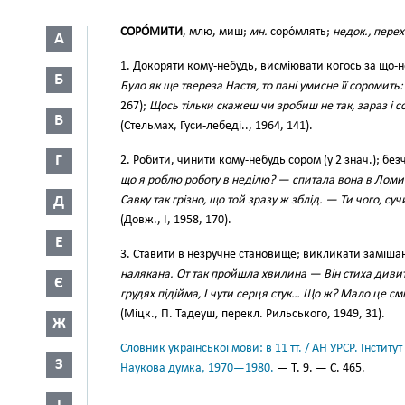
СОРО́МИТИ
, млю, миш;
мн.
соро́млять;
недок., перех
А
1. Докоряти кому-небудь, висміювати когось за що-
Б
Було як ще твереза Настя, то пані умисне її соромить
267);
Щось тільки скажеш чи зробиш не так, зараз і 
В
(Стельмах, Гуси-лебеді.., 1964, 141).
Г
2. Робити, чинити кому-небудь сором (у 2 знач.); бе
що я роблю роботу в неділю? — спитала вона в Лом
Д
Савку так грізно, що той зразу ж зблід. — Ти чого, 
(Довж., І, 1958, 170).
Е
3. Ставити в незручне становище; викликати заміша
налякана. От так пройшла хвилина — Він стиха дивит
Є
грудях підійма, І чути серця стук… Що ж? Мало це см
(Міцк., П. Тадеуш, перекл. Рильського, 1949, 31).
Ж
Словник української мови: в 11 тт. / АН УРСР. Інститут
З
Наукова думка, 1970—1980.
— Т. 9. — С. 465.