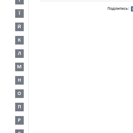
І
Поділитись:
Ї
Й
К
Л
М
Н
О
П
Р