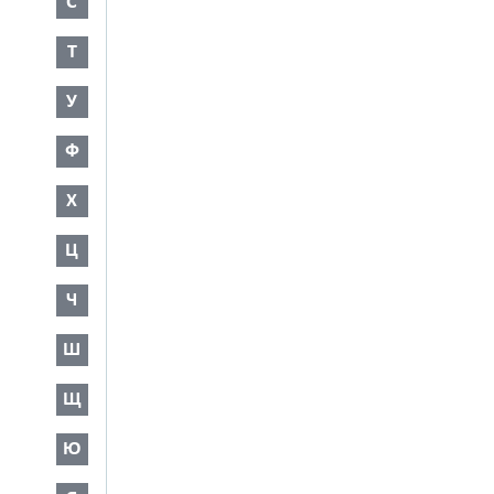
С
Т
У
Ф
Х
Ц
Ч
Ш
Щ
Ю