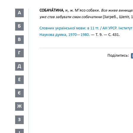
СОБАЧА́ТИНА
, и,
ж.
М’ясо собаки.
Все живе винищене
А
уже став забувати смак собачатини
(Загреб., Шепіт, 1
Б
Словник української мови: в 11 тт. / АН УРСР. Інститут
Наукова думка, 1970—1980.
— Т. 9. — С. 431.
В
Г
Поділитись:
Д
Е
Є
Ж
З