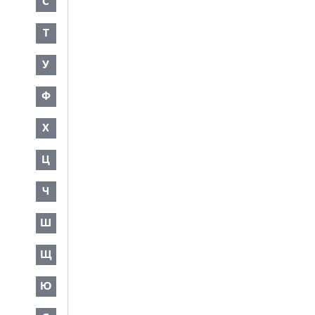
С
Т
У
Ф
Х
Ц
Ч
Ш
Щ
Ю